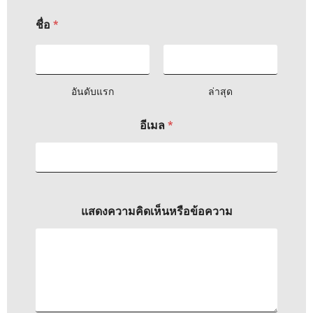
ชื่อ
*
อันดับแรก
ล่าสุด
อี
อีเมล
*
เ
ม
ล
E
m
a
i
แสดงความคิดเห็นหรือข้อความ
l
แ
ส
ด
ง
ค
ว